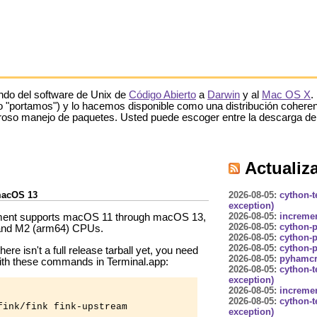
undo del software de Unix de
Código Abierto
a
Darwin
y al
Mac OS X
.
o "portamos") y lo hacemos disponible como una distribución cohere
roso manejo de paquetes. Usted puede escoger entre la descarga de 
Actualiza
macOS 13
2026-08-05:
cython-t
exception)
2026-08-05:
incremen
pment supports macOS 11 through macOS 13,
2026-08-05:
cython-p
1 and M2 (arm64) CPUs.
2026-08-05:
cython-p
2026-08-05:
cython-p
here isn't a full release tarball yet, you need
2026-08-05:
pyhamcre
 with these commands in Terminal.app:
2026-08-05:
cython-t
exception)
2026-08-05:
incremen
2026-08-05:
cython-t
ink/fink fink-upstream

exception)