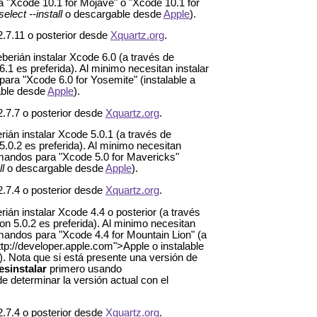
 "Xcode 10.1 for Mojave" ó "Xcode 10.1 for
elect --install
o descargable desde
Apple
).
2.7.11 o posterior desde
Xquartz.org
.
erián instalar Xcode 6.0 (a través de
6.1 es preferida). Al minimo necesitan instalar
ara "Xcode 6.0 for Yosemite" (instalable a
ble desde
Apple
).
2.7.7 o posterior desde
Xquartz.org
.
ián instalar Xcode 5.0.1 (a través de
5.0.2 es preferida). Al minimo necesitan
comandos para "Xcode 5.0 for Mavericks"
l
o descargable desde
Apple
).
2.7.4 o posterior desde
Xquartz.org
.
ián instalar Xcode 4.4 o posterior (a través
on 5.0.2 es preferida). Al minimo necesitan
omandos para "Xcode 4.4 for Mountain Lion" (a
tp://developer.apple.com">Apple o instalable
. Nota que si está presente una versión de
esinstalar
primero usando
e determinar la versión actual con el
2.7.4 o posterior desde
Xquartz.org
.