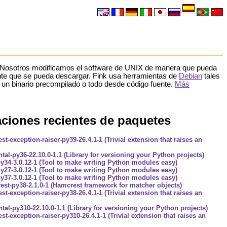
 Nosotros modificamos el software de UNIX de manera que pueda
nte que se pueda descargar. Fink usa herramientas de
Debian
tales
un binario precompilado o todo desde código fuente.
Más
ciones recientes de paquetes
est-exception-raiser-py39-26.4.1-1 (Trivial extension that raises an
tal-py36-22.10.0-1.1 (Library for versioning your Python projects)
y34-3.0.12-1 (Tool to make writing Python modules easy)
y27-3.0.12-1 (Tool to make writing Python modules easy)
y37-3.0.12-1 (Tool to make writing Python modules easy)
st-py38-2.1.0-1 (Hamcrest framework for matcher objects)
est-exception-raiser-py38-26.4.1-1 (Trivial extension that raises an
tal-py310-22.10.0-1.1 (Library for versioning your Python projects)
est-exception-raiser-py310-26.4.1-1 (Trivial extension that raises an