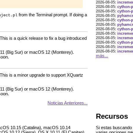
2026-08-05:
incremen
2026-08-05:
cython-p
2026-08-05:
cython-p
from the Terminal prompt. If doing a
nject.pl
2026-08-05:
pyhamcre
2026-08-05:
cython-p
2026-08-05:
pyhamcre
2026-08-05:
cython-p
2026-08-05:
incremen
2026-08-05:
incremen
This is a quick release to fix a bug introduced
2026-08-05:
cython-p
2026-08-05:
incremen
2026-08-05:
incremen
 11 (Big Sur) or macOS 12 (Monterey).
más...
soon.
 This is a minor upgrade to support XQuartz
 11 (Big Sur) or macOS 12 (Monterey).
soon.
Noticias Anteriores...
Recursos
acOS 10.15 (Catalina), macOS 10.14
Si estas buscando 
OS 10.12 (Sierra), OS X 10.11 (El Capitan),
varias opciones par