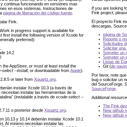
 y continua funcionando en versiones mas
If you are looking f
ones en esos sistemas. Instructiones de
Fink project, pleas
ra
página de liberación del código fuente
.
El proyecto Fink e
alar Fink.
descargas, SourceF
Work in progress support is available for
página de So
st install the following version of Xcode for
Reporte o re
enerally preferred):
Solicitudes 
1
Solicitar una
de 14.2
Someter un n
0
Someter un p
Listas de Co
 the AppStore, or must at least install the
Git (
de naveg
select --install
, or downloadable from
Apple
).
Por favor, note que
2.8.5 or later from
Xquartz.org
.
bug o solicitar un
del SourceForge. S
berián instalar Xcode 10.3 (a través de
SourceForge
.
 necesitan instalar las herramientas de la
alina" (instalable a través de
xcode-select --
Additional resourc
The Fink dev
2.7.11 o posterior desde
Xquartz.org
.
New github r
New github r
n 10.13 y 10.14 deberián instalar Xcode 10.1
). Al minimo necesitan instalar las