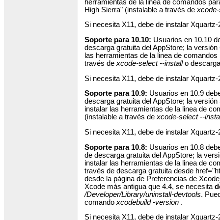
herramientas de la linea de comandos para
High Sierra" (instalable a través de
xcode-s
Si necesita X11, debe de instalar Xquartz-
Soporte para 10.10:
Usuarios en 10.10 deb
descarga gratuita del AppStore; la versión 
las herramientas de la linea de comandos p
través de
xcode-select --install
o descarga
Si necesita X11, debe de instalar Xquartz-
Soporte para 10.9:
Usuarios en 10.9 deber
descarga gratuita del AppStore; la versión 
instalar las herramientas de la linea de 
(instalable a través de
xcode-select --instal
Si necesita X11, debe de instalar Xquartz-
Soporte para 10.8:
Usuarios en 10.8 deber
de descarga gratuita del AppStore; la versi
instalar las herramientas de la linea de c
través de descarga gratuita desde href="ht
desde la página de Preferencias de Xcode)
Xcode más antigua que 4.4, se necesita
d
/Developer/Library/uninstall-devtools
. Pued
comando
xcodebuild -version
.
Si necesita X11, debe de instalar Xquartz-