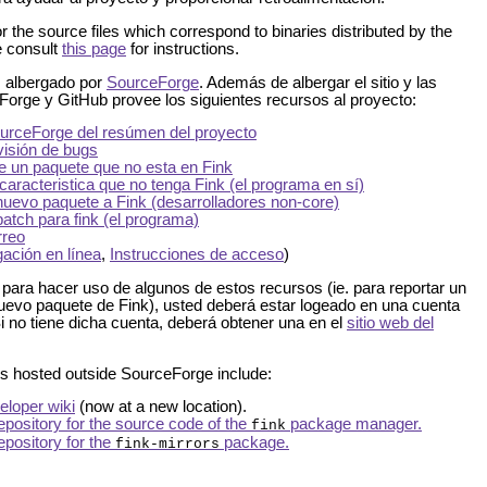
or the source files which correspond to binaries distributed by the
e consult
this page
for instructions.
s albergado por
SourceForge
. Además de albergar el sitio y las
orge y GitHub provee los siguientes recursos al proyecto:
urceForge del resúmen del proyecto
visión de bugs
de un paquete que no esta en Fink
 caracteristica que no tenga Fink (el programa en sí)
uevo paquete a Fink (desarrolladores non-core)
atch para fink (el programa)
rreo
ación en línea
,
Instrucciones de acceso
)
 para hacer uso de algunos de estos recursos (ie. para reportar un
 nuevo paquete de Fink), usted deberá estar logeado en una cuenta
i no tiene dicha cuenta, deberá obtener una en el
sitio web del
es hosted outside SourceForge include:
eloper wiki
(now at a new location).
epository for the source code of the
package manager.
fink
epository for the
package.
fink-mirrors