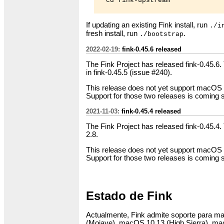
  cd fink-upstream

If updating an existing Fink install, run
./i
fresh install, run
.
./bootstrap
2022-02-19:
fink-0.45.6 released
The Fink Project has released fink-0.45.6. 
in fink-0.45.5 (issue #240).
This release does not yet support macOS
Support for those two releases is coming 
2021-11-03:
fink-0.45.4 released
The Fink Project has released fink-0.45.4.
2.8.
This release does not yet support macOS
Support for those two releases is coming 
Estado de Fink
Actualmente, Fink admite soporte para m
(Mojave), macOS 10.13 (High Sierra), mac