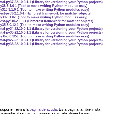
tal-py37-22.10.0-1.1 (Library for versioning your Python projects)
y38-3.1.0-1 (Tool to make writing Python modules easy)
y310-3.1.0-1 (Tool to make writing Python modules easy)
st-py39-2.1.0-1 (Hamcrest framework for matcher objects)
y39-3.1.0-1 (Tool to make writing Python modules easy)
st-py310-2.1.0-1 (Hamcrest framework for matcher objects)
y35-3.0.12-1 (Tool to make writing Python modules easy)
tal-py34-22.10.0-1.1 (Library for versioning your Python projects)
tal-py35-22.10.0-1.1 (Library for versioning your Python projects)
y36-3.0.12-1 (Tool to make writing Python modules easy)
tal-py27-22.10.0-1.1 (Library for versioning your Python projects)
tal-py38-22.10.0-1.1 (Library for versioning your Python projects)
soporte, revisa la
página de ayuda
. Esta página también lista
a ayudar al proyecto y proporcionar retroalimentación.