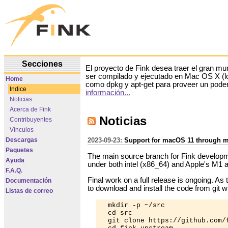
Secciones
El proyecto de Fink desea traer el gran m
ser compilado y ejecutado en Mac OS X (l
Home
como dpkg y apt-get para proveer un pode
Indice
información...
Noticias
Acerca de Fink
Noticias
Contribuyentes
Vínculos
Descargas
2023-09-23:
Support for macOS 11 through 
Paquetes
The main source branch for Fink develo
Ayuda
under both intel (x86_64) and Apple's M
F.A.Q.
Final work on a full release is ongoing. As t
Documentación
to download and install the code from git
Listas de correo
  mkdir -p ~/src

  cd src

  git clone https://github.com/f