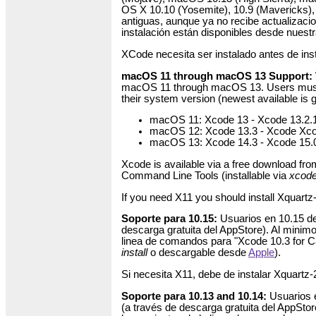
OS X 10.10 (Yosemite), 10.9 (Mavericks),
antiguas, aunque ya no recibe actualizaci
instalación están disponibles desde nuest
XCode necesita ser instalado antes de inst
macOS 11 through macOS 13 Support:
macOS 11 through macOS 13. Users must fir
their system version (newest available is g
macOS 11: Xcode 13 - Xcode 13.2.
macOS 12: Xcode 13.3 - Xcode Xco
macOS 13: Xcode 14.3 - Xcode 15.
Xcode is available via a free download from
Command Line Tools (installable via
xcode-
If you need X11 you should install Xquartz-
Soporte para 10.15:
Usuarios en 10.15 de
descarga gratuita del AppStore). Al minimo
linea de comandos para "Xcode 10.3 for Cat
install
o descargable desde
Apple
).
Si necesita X11, debe de instalar Xquartz-
Soporte para 10.13 and 10.14:
Usuarios e
(a través de descarga gratuita del AppStore