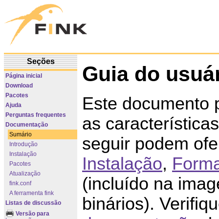
Seções
Guia do usuár
Página inicial
Download
Pacotes
Este documento p
Ajuda
Perguntas frequentes
as característic
Documentação
Sumário
seguir podem ofe
Introdução
Instalação
Instalação
,
Forma
Pacotes
Atualização
(incluído na imag
fink.conf
A ferramenta fink
binários). Verif
Listas de discussão
Versão para