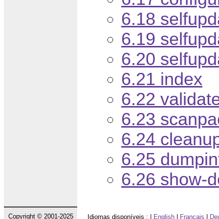
6.18 selfupd
6.19 selfupd
6.20 selfupd
6.21 index
6.22 validat
6.23 scanp
6.24 cleanu
6.25 dumpin
6.26 show-d
Copyright © 2001-2025
Idiomas disponíveis : |
English
|
Français
|
De