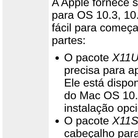
A Apple fornece s
para OS 10.3, 10
fácil para começa
partes:
O pacote
X11U
precisa para a
Ele está dispo
do Mac OS 10.
instalação opci
O pacote
X11
cabeçalho para