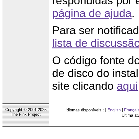
respondidas por 
página de ajuda
.
Para ser notifica
lista de discussã
O código fonte d
de disco do inst
site clicando
aqui
Copyright © 2001-2025
Idiomas disponíveis : |
English
|
Françai
The Fink Project
Última at