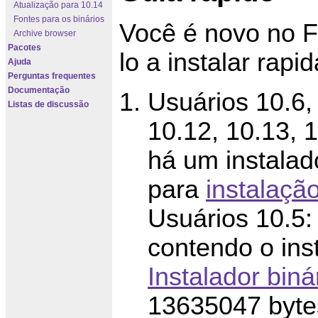
Atualização para 10.14
Fontes para os binários
Você é novo no Fi
Archive browser
Pacotes
lo a instalar rap
Ajuda
Perguntas frequentes
Documentação
Usuários 10.6, 
Listas de discussão
10.12, 10.13, 
há um instalado
para
instalação
Usuários 10.5:
contendo o ins
Instalador bin
13635047 byte