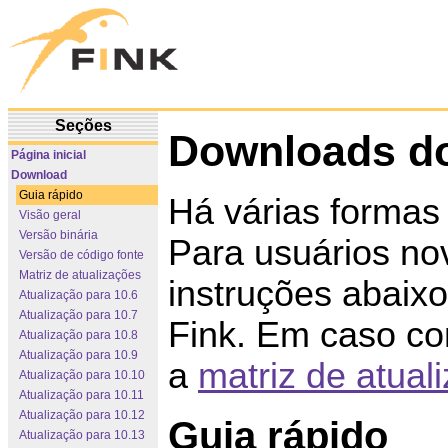
Seções
Downloads do
Página inicial
Download
Guia rápido
Há várias formas d
Visão geral
Versão binária
Para usuários n
Versão de código fonte
Matriz de atualizações
instruções abaixo
Atualização para 10.6
Atualização para 10.7
Fink. Em caso con
Atualização para 10.8
Atualização para 10.9
a
matriz de atual
Atualização para 10.10
Atualização para 10.11
Atualização para 10.12
Guia rápido
Atualização para 10.13