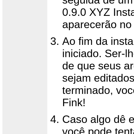
seguida dê um 
0.9.0 XYZ Insta
aparecerão no 
Ao fim da insta
iniciado. Ser-l
de que seus ar
sejam editados
terminado, voc
Fink!
Caso algo dê e
você pode tent