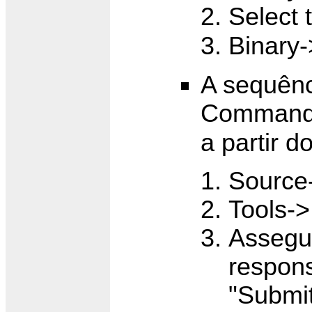
Select 
Binary-
A sequên
Commander
a partir 
Source
Tools->I
Assegur
respons
"Submit