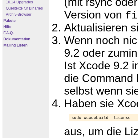
(mit rsync ode
10.14 Upgrades
Quelltexte für Binaries
Version von
fi
Archiv-Browser
Pakete
Aktualisieren 
Hilfe
F.A.Q.
Wenn noch nicht
Dokumentation
Mailing Listen
9.2 oder zumi
Ist Xcode 9.2 
die Command Li
selbst wenn sie
Haben sie Xcod
sudo xcodebuild -license
aus, um die Li