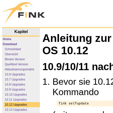
Kapitel
Anleitung zur
Home
Download
OS 10.12
Schnellstart
Übersicht
Binäre Version
10.9/10/11 nac
Quelltext-Version
Aktualisierungsmatrix
10.6 Upgrades
Bevor sie 10.12
10.7 Upgrades
10.8 Upgrades
Kommando
10.9 Upgrades
10.10 Upgrades
10.11 Upgrades
fink selfupdate
10.12 Upgrades
10.13 Upgrades