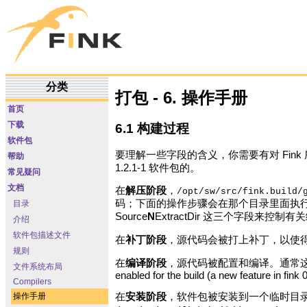
分类
打包 - 6. 操作手册
首页
下载
6.1 构建过程
软件包
要理解一些字段的含义，你需要有对 Fi
帮助
1.2.1-1 软件包的。
常见疑问
文档
在
解压阶段
，
/opt/sw/src/fink.build/
码；下面的操作步骤会在那个目录里面执行
目录
Source
N
ExtractDir 这三个字段来控制有
介绍
软件包描述文件
在
补丁阶段
，源代码会被打上补丁，以使得可以在 D
规则
在
编译阶段
，源代码被配置和编译。通常
文件系统布局
enabled for the build (a new feature in fink
Compilers
操作手册
在
安装阶段
，软件包被安装到一个临时目