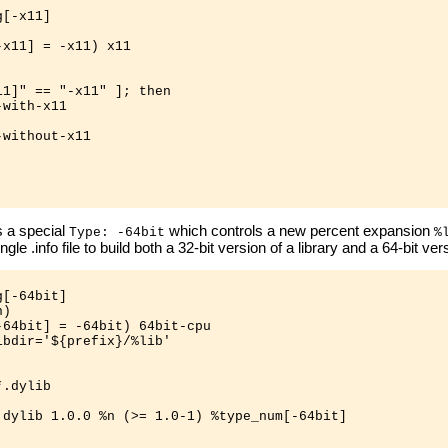
[-x11]

x11] = -x11) x11

1]" == "-x11" ]; then

with-x11

without-x11

is a special
which controls a new percent expansion
Type: -64bit
%
gle .info file to build both a 32-bit version of a library and a 64-bit 
[-64bit]

)

64bit] = -64bit) 64bit-cpu

bdir='${prefix}/%lib'

.dylib

.dylib 1.0.0 %n (>= 1.0-1) %type_num[-64bit]
