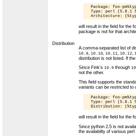
  Package: foo-pm%typ
  Type: perl (5.8.1 5
will result in the field for th
package is not for that archit
Distribution
A comma-separated list of dis
,
,
,
,
10.9
10.10
10.11
10.12
distribution is not listed. If t
Since Fink's
through
10.9
10
not the other.
This field supports the stand
variants can be restricted to
  Package: foo-pm%typ
  Type: perl (5.8.1 5
will result in the field for th
Since python 2.5 is not avail
the availabilty of various perl