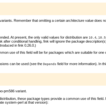
er variants. Remember that omitting a certain architecture value does n
nded. At present, the only valid values for distribution are
,
10.4
10.5
ank after conditional handling, fink will ignore the package description(s
ntroduced in fink 0.26.0.)
mon use of this field will be for packages which are suitable for one o
pansions can be used (see the
field for more information). In t
Depends
foo-pm586 variant.
y distribution, these package types provide a common use of this field.
te system-perl at that version):