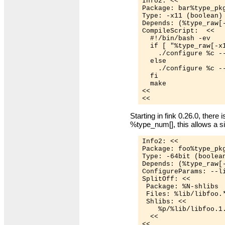
Info2: <<

Package: bar%type_pkg
Type: -x11 (boolean)

Depends: (%type_raw[-
CompileScript:  <<

  #!/bin/bash -ev

  if [ "%type_raw[-x1
    ./configure %c --
  else

    ./configure %c --
  fi

  make

<<

Starting in fink 0.26.0, there 
%type_num[], this allows a sin
Info2: <<

Package: foo%type_pkg
Type: -64bit (boolean
Depends: (%type_raw[-
ConfigureParams: --li
SplitOff: <<

 Package: %N-shlibs

 Files: %lib/libfoo.*
 Shlibs: <<

    %p/%lib/libfoo.1
  <<

<<
