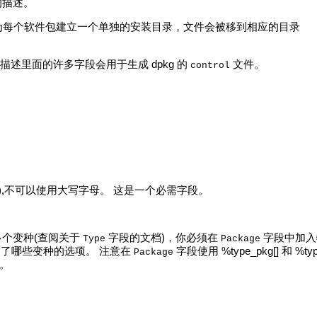
字段的描述。
为每个软件包建立一个单独的安装目录，文件会被移到相应的目录
述里面的许多字段会用于生成 dpkg 的
文件。
control
"_"),不可以使用大写字母。 这是一个必需字段。
多个变种(查阅关于
字段的文档)，你必须在
字段中加入
Type
Package
包含了哪些变种的选项。 注意在
字段使用 %type_pkg[] 和 %t
Package
中。