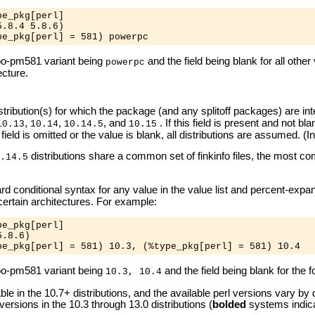
e_pkg[perl]

.8.4 5.8.6)

e foo-pm581 variant being
and the field being blank for all oth
powerpc
ecture.
tribution(s) for which the package (and any splitoff packages) are inte
,
,
, and
. If this field is present and not bl
10.13
10.14
10.14.5
10.15
he field is omitted or the value is blank, all distributions are assumed. (I
distributions share a common set of finkinfo files, the most com
.14.5
ard conditional syntax for any value in the value list and percent-ex
 certain architectures. For example:
e_pkg[perl]

.8.6)

e foo-pm581 variant being
and the field being blank for the 
10.3, 10.4
able in the 10.7+ distributions, and the available perl versions vary b
 versions in the 10.3 through 13.0 distributions (
bolded
systems indica