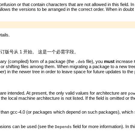
on or that contain characters that are not allowed in this field. In
allows the versions to be arranged in the correct order. When in doub
ails.
版号从 1 开始。 这是一个必需字段。
binary (compiled) form of a package (the
file), you
must
increase
.deb
or shifting files among them. When migrating a package to a new tree 
) in the newer tree in order to leave space for future updates to the
e intended. At present, the only valid values for architecture are
po
the local machine architecture is not listed. If the field is omitted or th
ier than gcc-4.0 (or packages which depend on such packages), which 
pansions can be used (see the
field for more information). In t
Depends