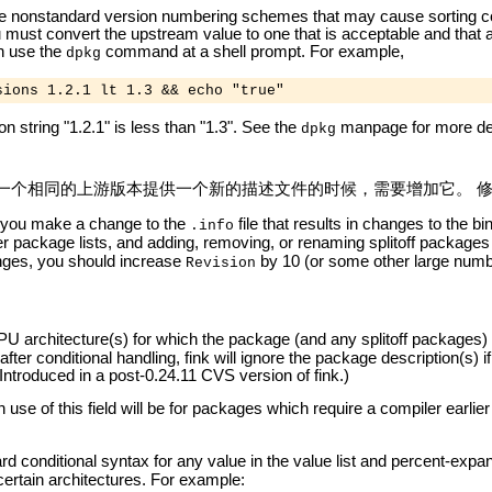
nonstandard version numbering schemes that may cause sorting confusi
 must convert the upstream value to one that is acceptable and that 
an use the
command at a shell prompt. For example,
dpkg
on string "1.2.1" is less than "1.3". See the
manpage for more det
dpkg
一个相同的上游版本提供一个新的描述文件的时候，需要增加它。 修订
 you make a change to the
file that results in changes to the 
.info
r package lists, and adding, removing, or renaming splitoff packages 
nges, you should increase
by 10 (or some other large number
Revision
 architecture(s) for which the package (and any splitoff packages) ar
after conditional handling, fink will ignore the package description(s) if 
ntroduced in a post-0.24.11 CVS version of fink.)
use of this field will be for packages which require a compiler earl
ard conditional syntax for any value in the value list and percent-ex
 certain architectures. For example: