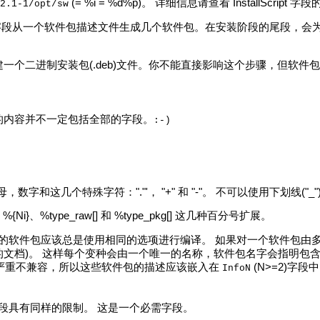
(= %i = %d%p)。 详细信息请查看 InstallScript 
2.1-1/opt/sw
段从一个软件包描述文件生成几个软件包。在安装阶段的尾段，会
个二进制安装包(.deb)文件。你不能直接影响这个步骤，但软件包描
的内容并不一定包括全部的字段。
:-)
数字和这几个特殊字符："."'， "+" 和 "-"。 不可以使用下划线(
}、%type_raw[] 和 %type_pkg[] 这几种百分号扩展。
，给定的软件包应该总是使用相同的选项进行编译。 如果对一个软件包由
百分号展开的文档)。 这样每个变种会由一个唯一的名称，软件包名字会指明
 版本严重不兼容，所以这些软件包的描述应该嵌入在
(N>=2)字段
InfoN
e 字段具有同样的限制。 这是一个必需字段。