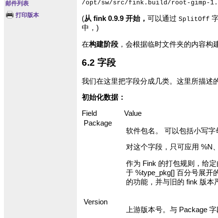
/opt/sw/src/fink.build/root-gimp-1.
邮件列表
打印版本
(
从 fink 0.9.9 开始，
可以通过
字
SplitOff
中，)
在
构建阶段
，会根据临时文件夹的内容构建一
6.2 字段
我们在这里把字段分成几类。这里所描述
初始化数据：
Field
Value
Package
软件包名。 可以包括小写字母，
对这个字段，只可应用 %N、%{Ni
作为 Fink 的打包规则
于 %type_pkg[] 
的功能，并与旧的 fink
Version
上游版本号。与 Packag