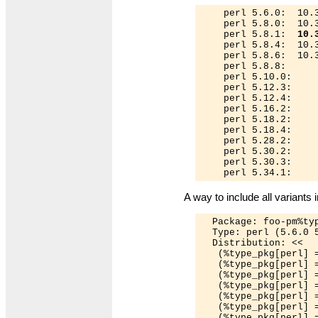
    perl 5.6.0:  10.3
    perl 5.8.0:  10.3
    perl 5.8.1:  
10.
    perl 5.8.4:  10.3
    perl 5.8.6:  10.
    perl 5.8.8:     
    perl 5.10.0:    
    perl 5.12.3:    
    perl 5.12.4:    
    perl 5.16.2:    
    perl 5.18.2:    
    perl 5.18.4:    
    perl 5.28.2:    
    perl 5.30.2:    
    perl 5.30.3:    
    perl 5.34.1:    
A way to include all variants in
  Package: foo-pm%typ
  Type: perl (5.6.0 
  Distribution: <<

   (%type_pkg[perl] 
   (%type_pkg[perl] 
   (%type_pkg[perl] 
   (%type_pkg[perl] 
   (%type_pkg[perl] 
   (%type_pkg[perl] 
   (%type_pkg[perl] =