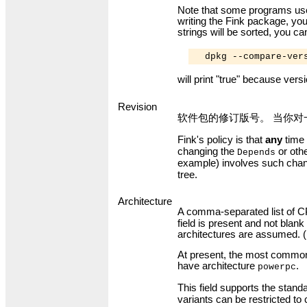
Note that some programs use 
writing the Fink package, you
strings will be sorted, you c
will print "true" because versi
Revision
软件包的修订版号。 当你对
Fink's policy is that
any
time
changing the
or othe
Depends
example) involves such cha
tree.
Architecture
A comma-separated list of CPU
field is present and not blank 
architectures are assumed. (I
At present, the most common 
have architecture
.
powerpc
This field supports the stand
variants can be restricted to