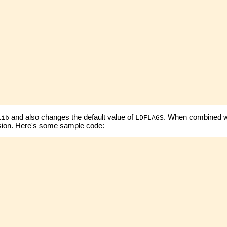
and also changes the default value of
. When combined wi
lib
LDFLAGS
version. Here's some sample code: