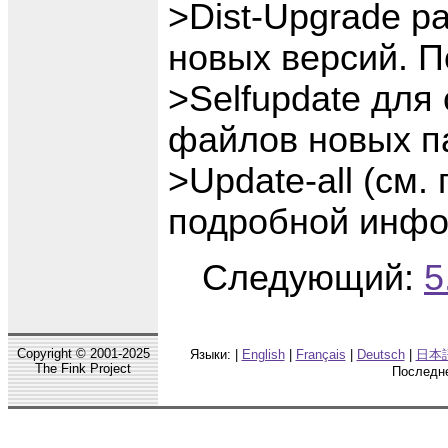
>Dist-Upgrade p
новых версий. П
>Selfupdate дл
файлов новых па
>Update-all (см
подробной инфо
Следующий:
5
Copyright © 2001-2025
Языки: |
English
|
Français
|
Deutsch
|
日本語 
The Fink Project
Последне