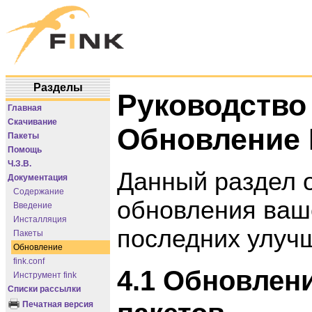
Разделы
Руководство 
Главная
Скачивание
Обновление 
Пакеты
Помощь
Ч.З.В.
Данный раздел 
Документация
Содержание
обновления ваш
Введение
Инсталляция
последних улуч
Пакеты
Обновление
fink.conf
4.1 Обновлен
Инструмент fink
Списки рассылки
Печатная версия