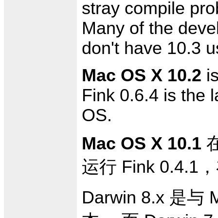
stray compile pro
Many of the devel
don't have 10.3 us
Mac OS X 10.2
is
Fink 0.6.4 is the l
OS.
Mac OS X 10.1
运行 Fink 0.
Darwin 8.x 是与 