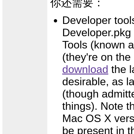
你还需要：
Developer tool
Developer.pkg
Tools (known a
(they're on th
download
the l
desirable, as l
(though admitt
things). Note t
Mac OS X versi
be present in th