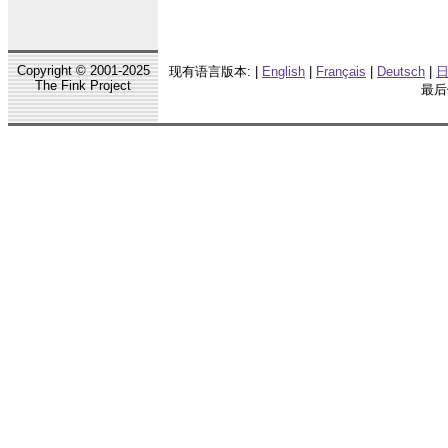
Copyright © 2001-2025
现有语言版本: |
English
|
Français
|
Deutsch
|
日
The Fink Project
最后修