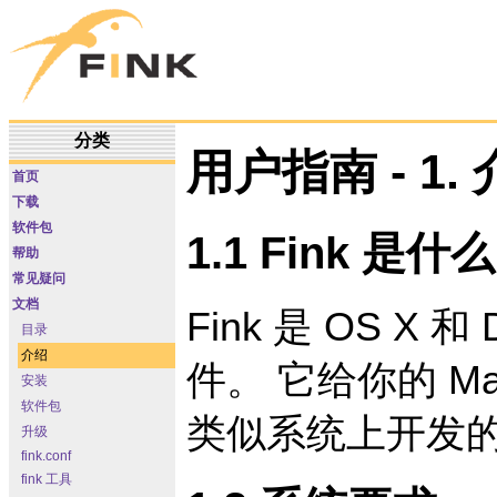
分类
用户指南 - 1.
首页
下载
软件包
1.1 Fink 是什
帮助
常见疑问
文档
Fink 是 OS X 
目录
介绍
件。 它给你的 Ma
安装
软件包
类似系统上开发
升级
fink.conf
fink 工具