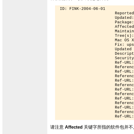
 ID: FINK-2004-06-01 

                        Reported
                        Updated:
                        Package:
                        Affected
                        Maintain
                        Tree(s):
                        Mac OS X
                        Fix: ups
                        Updated 
                        Descript
                        Security
                        Ref-URL:
                        Referenc
                        Ref-URL:
                        Referenc
                        Ref-URL:
                        Referenc
                        Ref-URL:
                        Referenc
                        Ref-URL:
                        Referenc
                        Ref-URL:
                        Referenc
                        Ref-URL:
请注意
Affected
关键字所指的软件包并不只