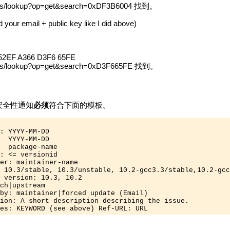
pks/lookup?op=get&search=0xDF3B6004 找到。
ail + public key like I did above)
52EF A366 D3F6 65FE
pks/lookup?op=get&search=0xD3F665FE 找到。
安全性通知
必须
符合下面的模板。
: YYYY-MM-DD 

  YYYY-MM-DD 

  package-name

: <= versionid

er: maintainer-name

 10.3/stable, 10.3/unstable, 10.2-gcc3.3/stable,10.2-gcc
 version: 10.3, 10.2 

ch|upstream 

by: maintainer|forced update (Email)

ion: A short description describing the issue.

es: KEYWORD (see above) Ref-URL: URL 