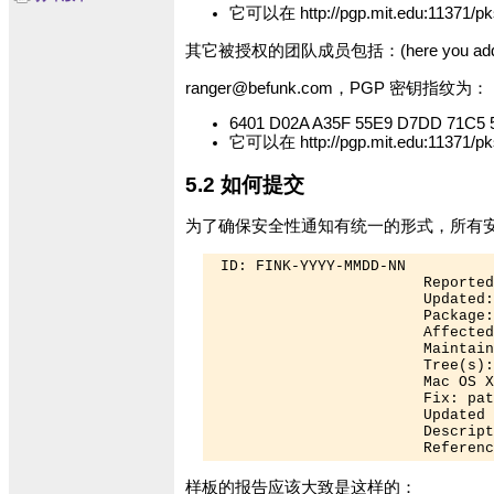
它可以在 http://pgp.mit.edu:11371/
其它被授权的团队成员包括：(here you add your em
ranger@befunk.com
，PGP 密钥指纹为：
6401 D02A A35F 55E9 D7DD 71C5 
它可以在 http://pgp.mit.edu:11371/
5.2 如何提交
为了确保安全性通知有统一的形式，所有
 ID: FINK-YYYY-MMDD-NN 

                        Reported
                        Updated:
                        Package:
                        Affected
                        Maintain
                        Tree(s):
                        Mac OS X
                        Fix: pat
                        Updated 
                        Descript
                        Referenc
样板的报告应该大致是这样的：