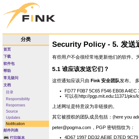
分类
Security Policy - 5. 发
首页
下载
有些用户不会很经常地更新他们的软件。为
软件包
5.1 谁应该发送它们？
帮助
常见疑问
这些通知应该只由
Fink 安全团队
发布。 
文档
FD77 F0B7 5C65 F546 EB08 A4EC 
目录
可以在http://pgp.mit.edu:11371/pk
Responsibility
Responses
上述网址是特意设为非链接的。
Source
其它被授权的团队成员包括：(here you add your em
Updates
Notification
peter@pogma.com
，PGP 密钥指纹为：
邮件列表
4D67 1997 DD32 AE8E D7ED 9C79 
打印版本