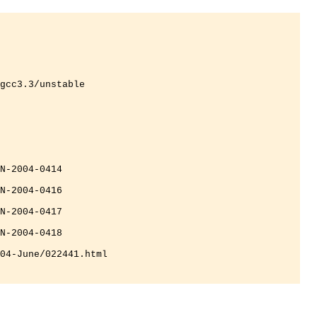
gcc3.3/unstable 

N-2004-0414

N-2004-0416

N-2004-0417

N-2004-0418

04-June/022441.html
