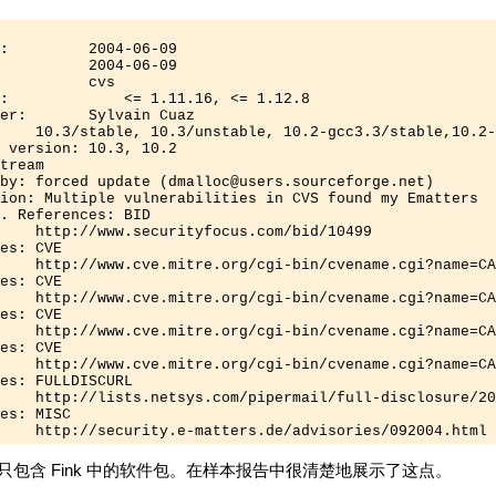
:         2004-06-09 

          2004-06-09 

          cvs 

:             <= 1.11.16, <= 1.12.8

er:       Sylvain Cuaz 

    10.3/stable, 10.3/unstable, 10.2-gcc3.3/stable,10.2-
 version: 10.3, 10.2 

tream

by: forced update (
dmalloc@users.sourceforge.net
)

ion: Multiple vulnerabilities in CVS found my Ematters

. References: BID 

    http://www.securityfocus.com/bid/10499 

es: CVE 

    http://www.cve.mitre.org/cgi-bin/cvename.cgi?name=CA
es: CVE 

    http://www.cve.mitre.org/cgi-bin/cvename.cgi?name=CA
es: CVE 

    http://www.cve.mitre.org/cgi-bin/cvename.cgi?name=CA
es: CVE 

    http://www.cve.mitre.org/cgi-bin/cvename.cgi?name=CA
es: FULLDISCURL 

    http://lists.netsys.com/pipermail/full-disclosure/20
es: MISC 

    http://security.e-matters.de/advisories/092004.html 
包含 Fink 中的软件包。在样本报告中很清楚地展示了这点。