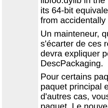
libfoo.dylib in th
its 64-bit equival
from accidentally l
Un mainteneur, q
s'écarter de ces 
devra expliquer 
DescPackaging.
Pour certains paqu
paquet principal 
d'autres cas, vou
paquet. Le nouv