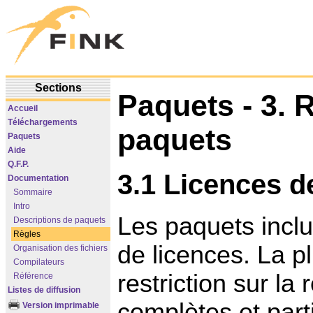
Sections
Paquets - 3. 
Accueil
Téléchargements
paquets
Paquets
Aide
Q.F.P.
3.1 Licences d
Documentation
Sommaire
Intro
Les paquets inclu
Descriptions de paquets
Règles
de licences. La pl
Organisation des fichiers
Compilateurs
restriction sur la
Référence
Listes de diffusion
complètes et parti
Version imprimable