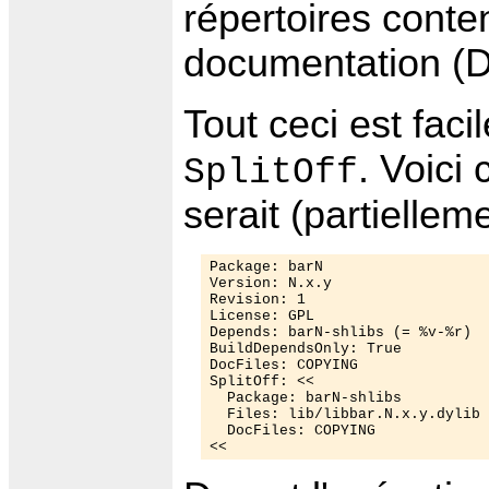
répertoires conten
documentation (Do
Tout ceci est faci
. Voici
SplitOff
serait (partiellem
Package: barN

Version: N.x.y

Revision: 1

License: GPL

Depends: barN-shlibs (= %v-%r)

BuildDependsOnly: True

DocFiles: COPYING

SplitOff: <<

  Package: barN-shlibs

  Files: lib/libbar.N.x.y.dylib 
  DocFiles: COPYING
