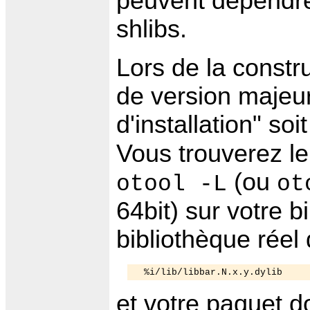
peuvent dépendr
shlibs.
Lors de la constr
de version majeur
d'installation" soi
Vous trouverez le
(ou
otool -L
ot
64bit) sur votre b
bibliothèque réel 
et votre paquet d