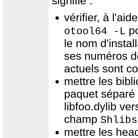
signifie :
vérifier, à l'ai
po
otool64 -L
le nom d'instal
ses numéros de
actuels sont co
mettre les bib
paquet séparé (
libfoo.dylib ver
champ
Shlibs
mettre les head