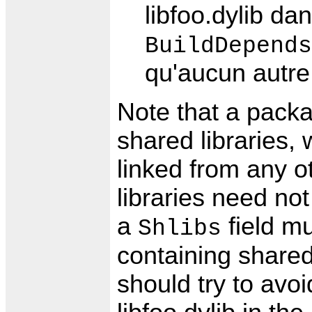
libfoo.dylib da
BuildDepends
qu'aucun autre
Note that a packa
shared libraries,
linked from any o
libraries need no
a
field mu
Shlibs
containing shared 
should try to avoid