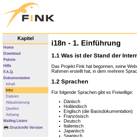
Kapitel
i18n - 1. Einführung
Home
Download
1.1 Was ist der Stand der Inte
Pakete
Hilfe
Das Projekt Fink hat begonnen, seine Webse
Rahmen erstellt hat, in dem mehrere Spr
F.A.Q.
Dokumentation
1.2 Sprachen
Inhalt
Intro
Für folgende Sprachen gibt es Freiwillige:
Dateien
Dänisch
Aktualisierung
Holländisch
Quellen
Englisch (die Basisdokumentation)
Anhang
Französisch
Mailing Listen
Deutsch
Italienisch
Druckreife Version
Japanisch
Spanisch