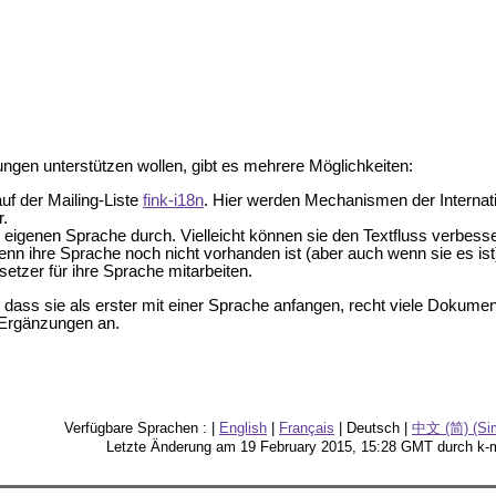
ungen unterstützen wollen, gibt es mehrere Möglichkeiten:
uf der Mailing-Liste
fink-i18n
. Hier werden Mechanismen der Internat
r.
 eigenen Sprache durch. Vielleicht können sie den Textfluss verbess
nn ihre Sprache noch nicht vorhanden ist (aber auch wenn sie es ist
rsetzer für ihre Sprache mitarbeiten.
, dass sie als erster mit einer Sprache anfangen, recht viele Dokumente
 Ergänzungen an.
Verfügbare Sprachen : |
English
|
Français
| Deutsch |
中文 (简) (Simp
Letzte Änderung am 19 February 2015, 15:28 GMT durch k-