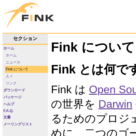
セクション
Fink について
ホーム
ホーム
ニュース
Fink とは何で
Fink について
人々
リンク
Fink は
Open Sou
ダウンロード
パッケージ
の世界を
Darwin
ヘルプ
F.A.Q.
るためのプロジ
文書
メーリングリスト
めに、二つのゴ