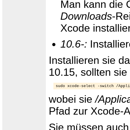
Man kann die 
Downloads
-Re
Xcode installie
10.6-:
Installi
Installieren sie 
10.15, sollten si
sudo xcode-select -switch /Appli
wobei sie
/Applic
Pfad zur Xcode-
Sie müssen auch