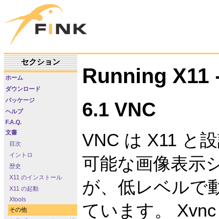
セクション
Running X11
ホーム
ダウンロード
パッケージ
6.1 VNC
ヘルプ
F.A.Q.
文書
VNC は X11
目次
イントロ
可能な画像表示
歴史
X11 のインストール
が、低レベルで
X11 の起動
Xtools
ています。 Xvnc
その他