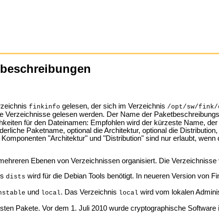
etbeschreibungen
rzeichnis
gelesen, der sich im Verzeichnis
finkinfo
/opt/sw/fink/
e Verzeichnisse gelesen werden. Der Name der Paketbeschreibungsd
ichkeiten für den Dateinamen: Empfohlen wird der kürzeste Name, der 
liche Paketname, optional die Architektur, optional die Distribution,
ie Komponenten "Architektur" und "Distribution" sind nur erlaubt, w
mehreren Ebenen von Verzeichnissen organisiert. Die Verzeichnisse
is
wird für die Debian Tools benötigt. In neueren Version von F
dists
und
. Das Verzeichnis
wird vom lokalen Adminis
nstable
local
local
sten Pakete. Vor dem 1. Juli 2010 wurde cryptographische Softwa