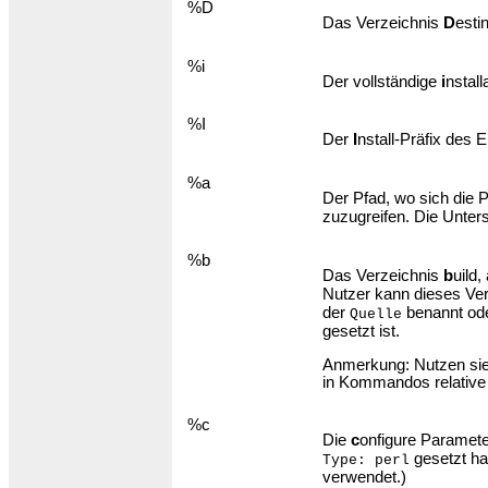
%D
Das Verzeichnis
D
esti
%i
Der vollständige
i
nstal
%I
Der
I
nstall-Präfix des
%a
Der Pfad, wo sich die 
zuzugreifen. Die Unter
%b
Das Verzeichnis
b
uild,
Nutzer kann dieses Ver
der
benannt od
Quelle
gesetzt ist.
Anmerkung: Nutzen sie d
in Kommandos relativ
%c
Die
c
onfigure Paramet
gesetzt ha
Type: perl
verwendet.)