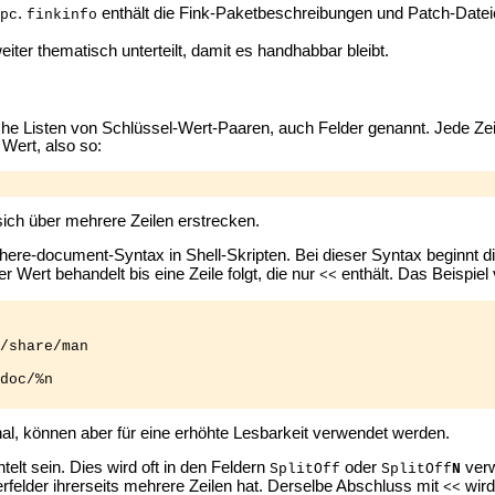
.
enthält die Fink-Paketbeschreibungen und Patch-Date
pc
finkinfo
eiter thematisch unterteilt, damit es handhabbar bleibt.
he Listen von Schlüssel-Wert-Paaren, auch Felder genannt. Jede Zeil
 Wert, also so:
 sich über mehrere Zeilen erstrecken.
here-document-Syntax in Shell-Skripten. Bei dieser Syntax beginnt di
r Wert behandelt bis eine Zeile folgt, die nur
enthält. Das Beispiel
<<
/share/man

doc/%n

al, können aber für eine erhöhte Lesbarkeit verwendet werden.
lt sein. Dies wird oft in den Feldern
oder
verw
SplitOff
SplitOff
N
rfelder ihrerseits mehrere Zeilen hat. Derselbe Abschluss mit
wird
<<