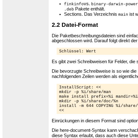
vs.
finkinfo
binary-darwin-power
Pakete enthält.
.deb
Sections. Das Verzeichnis
ist w
main
2.2 Datei-Format
Die Paketbeschreibungsdateien sind einfac
abgeschlossen wird. Darauf folgt direkt der
Schlüssel: Wert
Es gibt zwei Schreibweisen für Felder, die
Die bevorzugte Schreibweise is so wie die 
nachfolgenden Zeilen werden als eigentliche
InstallScript: <<

mkdir -p %i/share/man

make install prefix=%i mandir=%i
mkdir -p %i/share/doc/%n

install -m 644 COPYING %i/share/
<<
Einrückungen in diesem Format sind option
Die here-document-Syntax kann verschachte
diese Syntax erlaubt, dass auch diese Unte