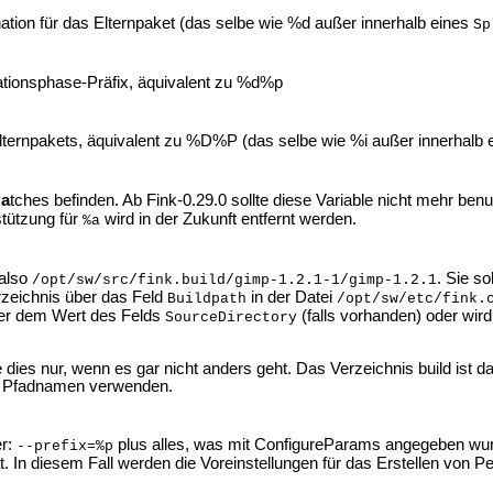
nation für das Elternpaket (das selbe wie %d außer innerhalb eines
Sp
lationsphase-Präfix, äquivalent zu %d%p
 Elternpakets, äquivalent zu %D%P (das selbe wie %i außer innerhalb
P
a
tches befinden. Ab Fink-0.29.0 sollte diese Variable nicht mehr ben
stützung für
wird in der Zukunft entfernt werden.
%a
 also
. Sie s
/opt/sw/src/fink.build/gimp-1.2.1-1/gimp-1.2.1
zeichnis über das Feld
in der Datei
Buildpath
/opt/sw/etc/fink.
er dem Wert des Felds
(falls vorhanden) oder wir
SourceDirectory
ies nur, wenn es gar nicht anders geht. Das Verzeichnis build ist da
e Pfadnamen verwenden.
er:
plus alles, was mit ConfigureParams angegeben wurd
--prefix=%p
t. In diesem Fall werden die Voreinstellungen für das Erstellen von P