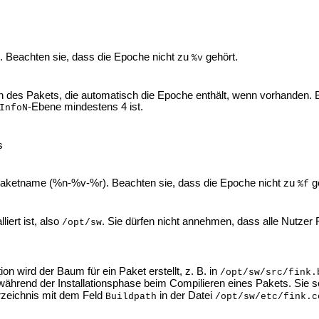
. Beachten sie, dass die Epoche nicht zu
gehört.
%v
n des Pakets, die automatisch die Epoche enthält, wenn vorhanden. 
-Ebene mindestens 4 ist.
InfoN
s
 Paketname (%n-%v-%r). Beachten sie, dass die Epoche nicht zu
ge
%f
lliert ist, also
. Sie dürfen nicht annehmen, dass alle Nutzer 
/opt/sw
tion wird der Baum für ein Paket erstellt, z. B. in
/opt/sw/src/fink.
während der Installationsphase beim Compilieren eines Pakets. Sie 
rzeichnis mit dem Feld
in der Datei
Buildpath
/opt/sw/etc/fink.c