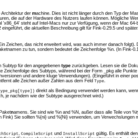
e Architektur der
m
achine. Dies ist nicht länger durch den Typ der Ma
uren, die auf der Hardware des Nutzers laufen können. Mögliche Wert
l 'x86_64' steht auf Intel-Macs nur zur Verfügung, wenn der Mac 64
eingeführt, die aktuellen Beschreibung gilt für Fink-0.29.5 und später
n Zeichen, das nicht erweitert wird, was auch immer danach folgt). D
etnamen zu tun, sondern bedeutet die Zeichenfolge %n. (In Fink-0.1
n Subtyp für den angegebenen
type
zurückgeben. Lesen sie die Doku
te Zeichenfolge des Subtyps, während bei der Form _pkg alle Punkte
ersionen und andere kluge Verwendungen). (Eingeführt in einer pos
entfernt alle Zeichen außer Zahlen aus dem Feld
.
Type
direkt als Bedingung verwendet werden kann, wen
type_pkg[type])
sch, je nachdem wie der Subtype ausgerechnet wird.)
 Paket
n
amens. Sie sind wie %n and %N, außer dass alle Teile von %ty
n Fink) Sie sollten %{ni} und %{Ni} verwenden, um Verwechslungen 
,
und
gültig. Es enthält den
chScript
CompileScript
InstallScript