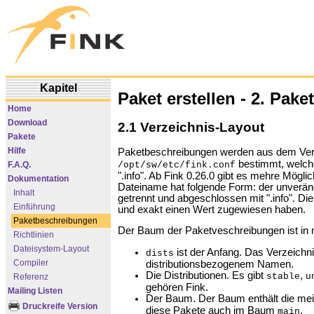
Kapitel
Paket erstellen - 2. Pak
Home
Download
2.1 Verzeichnis-Layout
Pakete
Hilfe
Paketbeschreibungen werden aus dem Ve
bestimmt, welch
/opt/sw/etc/fink.conf
F.A.Q.
".info". Ab Fink 0.26.0 gibt es mehre Mögl
Dokumentation
Dateiname hat folgende Form: der unveränder
Inhalt
getrennt und abgeschlossen mit ".info". D
Einführung
und exakt einen Wert zugewiesen haben.
Paketbeschreibungen
Der Baum der Paketveschreibungen ist in 
Richtlinien
Dateisystem-Layout
ist der Anfang. Das Verzeichn
dists
Compiler
distributionsbezogenem Namen.
Die Distributionen. Es gibt
,
stable
u
Referenz
gehören Fink.
Mailing Listen
Der Baum. Der Baum enthält die mei
Druckreife Version
diese Pakete auch im Baum
.
main