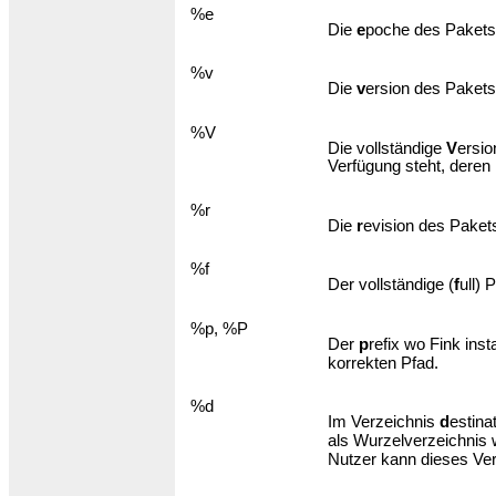
%e
Die
e
poche des Pakets
%v
Die
v
ersion des Pakets
%V
Die vollständige
V
ersio
Verfügung steht, deren
%r
Die
r
evision des Paket
%f
Der vollständige (
f
ull)
%p, %P
Der
p
refix wo Fink insta
korrekten Pfad.
%d
Im Verzeichnis
d
estina
als Wurzelverzeichnis 
Nutzer kann dieses Ve