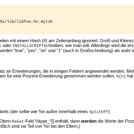
%i/lib/libfoo.%v.dylib

ilen mit einem Hash (#) am Zeilenanfang ignoriert. Groß-und Kleinsc
oder
schreiben, wie man will. Allerdings wird die 
t
INSTALLSCRIPT
rden "true", "yes", "on" und "1" (auch in Großschreibung) als wahr int
Satz an Erweiterungen, die in einigen Feldern angewendet werden. M
en für eine Prozent-Erweiterung genommen werden sollen.
hat
%{n}
kets (der selbe wie %n außer innerhalb eines
)
SplitOff
ltern-
-Feld %type_*[] enthält, dann
werden
die Werte der Pro
Paket
ßlich sind sie Teil von %n bei den Eltern.)