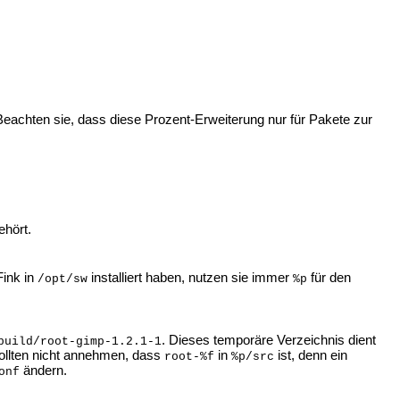
Beachten sie, dass diese Prozent-Erweiterung nur für Pakete zur
hört.
Fink in
installiert haben, nutzen sie immer
für den
/opt/sw
%p
. Dieses temporäre Verzeichnis dient
build/root-gimp-1.2.1-1
sollten nicht annehmen, dass
in
ist, denn ein
root-%f
%p/src
ändern.
onf