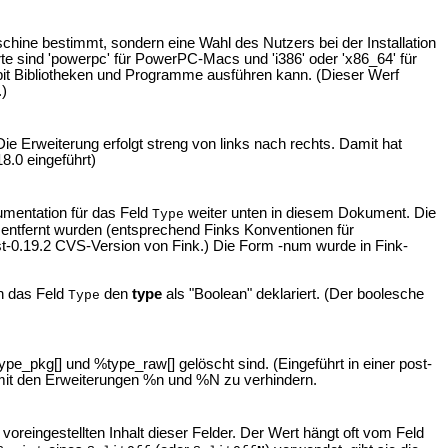
schine bestimmt, sondern eine Wahl des Nutzers bei der Installation
e sind 'powerpc' für PowerPC-Macs und 'i386' oder 'x86_64' für
-bit Bibliotheken und Programme ausführen kann. (Dieser Werf
.)
ie Erweiterung erfolgt streng von links nach rechts. Damit hat
8.0 eingeführt)
mentation für das Feld
weiter unten in diesem Dokument. Die
Type
 entfernt wurden (entsprechend Finks Konventionen für
t-0.19.2 CVS-Version von Fink.) Die Form -num wurde in Fink-
n das Feld
den
type
als "Boolean" deklariert. (Der boolesche
Type
pe_pkg[] und %type_raw[] gelöscht sind. (Eingeführt in einer post-
mit den Erweiterungen %n und %N zu verhindern.
 voreingestellten Inhalt dieser Felder. Der Wert hängt oft vom Feld