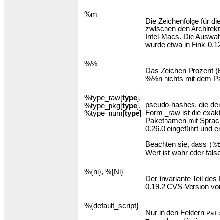
%m
Die Zeichenfolge für di
zwischen den Architekt
Intel-Macs. Die Auswah
wurde etwa in Fink-0.12 
%%
Das Zeichen Prozent (Ei
%%n nichts mit dem Pak
%type_raw[
type
],
pseudo-hashes, die de
%type_pkg[
type
],
Form _raw ist die exak
%type_num[
type
]
Paketnamen mit Sprachv
0.26.0 eingeführt und 
Beachten sie, dass
(%
Wert ist wahr oder fal
%{ni}, %{Ni}
Der
i
nvariante Teil des
0.19.2 CVS-Version vo
%{default_script}
Nur in den Feldern
Pat