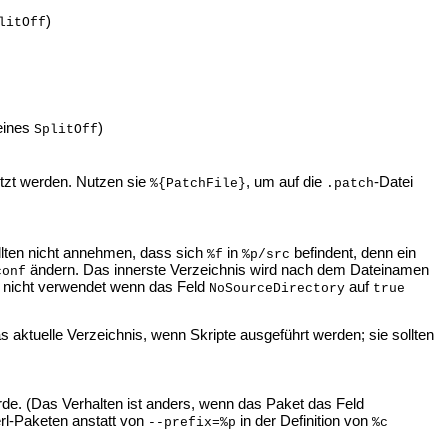
)
litOff
 eines
)
SplitOff
utzt werden. Nutzen sie
, um auf die
-Datei
%{PatchFile}
.patch
ollten nicht annehmen, dass sich
in
befindent, denn ein
%f
%p/src
ändern. Das innerste Verzeichnis wird nach dem Dateinamen
conf
d nicht verwendet wenn das Feld
auf
NoSourceDirectory
true
s aktuelle Verzeichnis, wenn Skripte ausgeführt werden; sie sollten
e. (Das Verhalten ist anders, wenn das Paket das Feld
erl-Paketen anstatt von
in der Definition von
--prefix=%p
%c