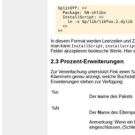
SplitOff: <<

  Package: %N-shlibs

  InstallScript: <<

    ln -s %p/lib/libfoo.2.dylib 
  <<

<<
In diesem Format werden Leerzeilen und Ze
man kann
,
InstallScript
installscrip
Felder akzeptieren boolesche Werte. Hier we
2.3 Prozent-Erweiterungen
Zur Vereinfachung unterstützt Fink einen 
Klammern genau anzeigt, welche Buchstab
Erweiterungen stehen zur Verfügung:
%n
Der
n
ame des Pakets
%N
Der
N
ame des Elternpa
Anmerkung: Wenn ein E
eingeschlossen. (Schlie