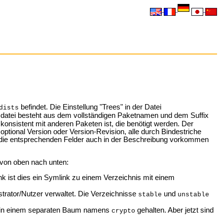
befindet. Die Einstellung "Trees" in der Datei
dists
atei besteht aus dem vollständigen Paketnamen und dem Suffix
konsistent mit anderen Paketen ist, die benötigt werden. Der
 optional Version oder Version-Revision, alle durch Bindestriche
enn die entsprechenden Felder auch in der Beschreibung vorkommen
 von oben nach unten:
ink ist dies ein Symlink zu einem Verzeichnis mit einem
trator/Nutzer verwaltet. Die Verzeichnisse
und
stable
unstable
re in einem separaten Baum namens
gehalten. Aber jetzt sind
crypto